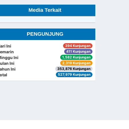
Media Terkait
PENGUNJUNG
ari Ini
394 Kunjungan
emarin
411 Kunjungan
inggu Ini
1,582 Kunjungan
ulan Ini
2,319 Kunjungan
ahun Ini
353,876 Kunjungan
otal
527,979 Kunjungan