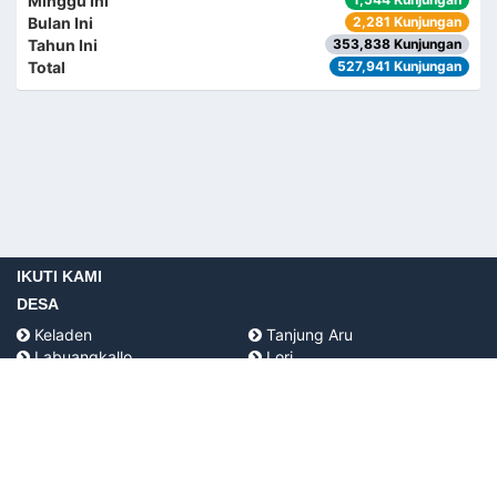
Minggu Ini
Bulan Ini
2,281 Kunjungan
Tahun Ini
353,838 Kunjungan
Total
527,941 Kunjungan
IKUTI KAMI
DESA
Keladen
Tanjung Aru
Labuangkallo
Lori
Selengot
Random
KANTOR KECAMATAN TANJUNG HARAPAN
Jalan Desa Tanjung Aru RT IV Kecamatan Tanjung
Harapan
76261